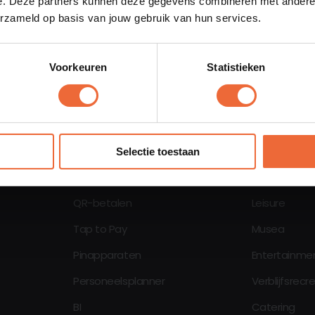
e. Deze partners kunnen deze gegevens combineren met andere i
erzameld op basis van jouw gebruik van hun services.
Oplossingen
Branches
Kassasysteem
Horeca
Voorkeuren
Statistieken
QR-bestellen
Restaurant
Bestelzuil
Hotel
Bestelsite
Fastservice
Selfservice kassa
Strandpavilj
Selectie toestaan
Bar Keuken Manager
Bar Cafe
QR-betalen
Leisure
Tap to Pay
Musea
Pinapparaten
Entertainme
Personeelsplanner
Verblijfsrecr
BI
Catering