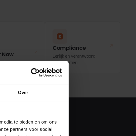
Compliance
y Now
Eerlijk en verantwoord
or diensten
ondernemen
Over
 media te bieden en om ons
onze partners voor social