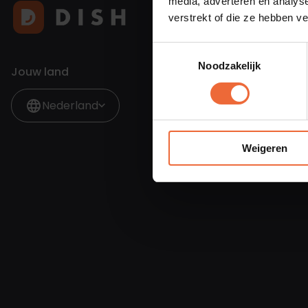
media, adverteren en analys
verstrekt of die ze hebben v
Toestemmingsselectie
Noodzakelijk
Jouw land
Nederland
Weigeren