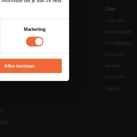
nformatie die je aan ze hebt
Inspiratie
Over
Blogs
Over DISH
Marketing
Klantverhalen
Koppelingen
Compliance
Platform
oen
Dealers
Alles toestaan
Contact
Support
nt
eatie