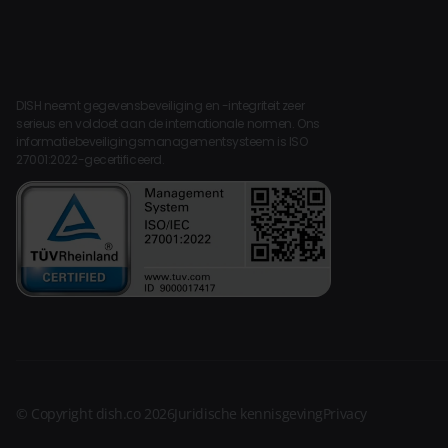
DISH neemt gegevensbeveiliging en -integriteit zeer
serieus en voldoet aan de internationale normen. Ons
informatiebeveiligingsmanagementsysteem is ISO
27001:2022-gecertificeerd.
© Copyright dish.co 2026
Juridische kennisgeving
Privacy