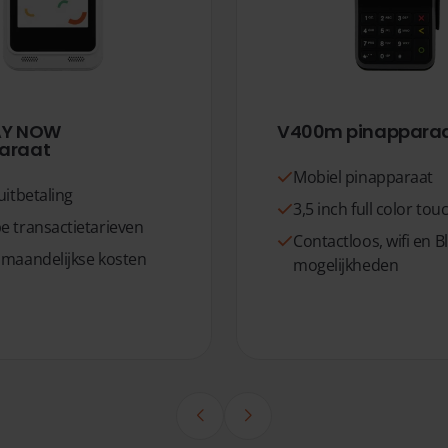
AY NOW
V400m pinappara
araat
Mobiel pinapparaat
uitbetaling
3,5 inch full color to
e transactietarieven
Contactloos, wifi en B
 maandelijkse kosten
mogelijkheden