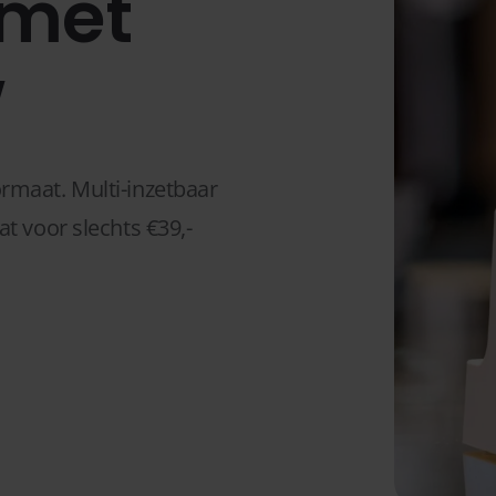
 met
w
rmaat. Multi-inzetbaar
t voor slechts €39,-