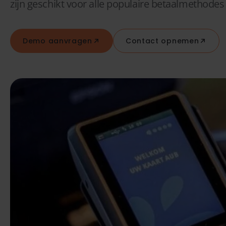
zijn geschikt voor alle populaire betaalmethode
Demo aanvragen
Contact opnemen