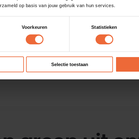
erzameld op basis van jouw gebruik van hun services.
Kies vandaag nog voor pinapparaten van DISH.
graag met je mee.
Voorkeuren
Statistieken
Demo aanvragen
Selectie toestaan