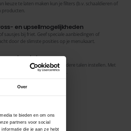
n keuze te laten maken kun je filters (b.v. schaaldieren of
 producten.
oss- en upsellmogelijkheden
f sausjes bij friet. Geef speciale aanbiedingen of
cht door de slimste posities op je menukaart.
 meerdere talen
gasten te bedienen kun je meerdere talen instellen. Met
cht worden naar de gewenste taal.
Over
 DISH
 media te bieden en om ons
onze partners voor social
nformatie die je aan ze hebt