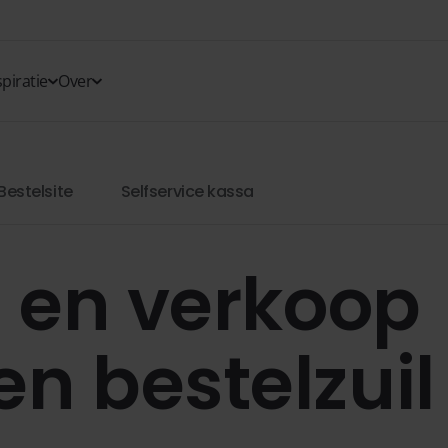
spiratie
Over
Bestelsite
Selfservice kassa
d en verkoop
n bestelzuil