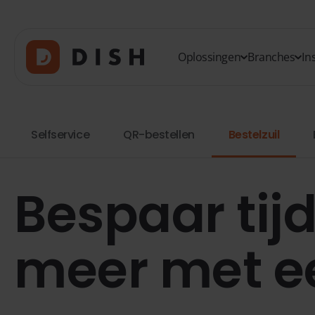
Oplossingen
Branches
In
Selfservice
QR-bestellen
Bestelzuil
Bespaar tij
meer met ee