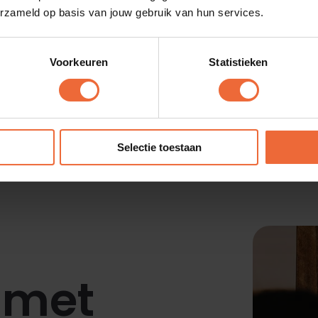
Bestelzuilen
erzameld op basis van jouw gebruik van hun services.
Voorkeuren
Statistieken
Selectie toestaan
Alle klantverhalen
 met