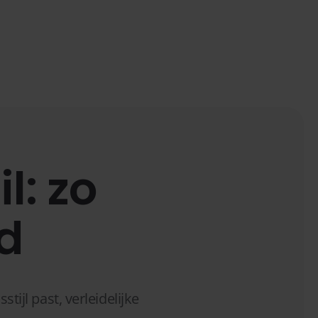
l: zo
d
stijl past, verleidelijke