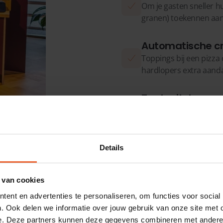
Om je gasten sneller hu
granen) toekennen aan
Automatische cr
Toppings bij een pizza o
hardlopers extra aanda
Taalswitch voor
Om ook internationale 
één klik kan er geswit
Details
vertrouwen op
 van cookies
ent en advertenties te personaliseren, om functies voor social
. Ook delen we informatie over jouw gebruik van onze site met 
e. Deze partners kunnen deze gegevens combineren met andere i