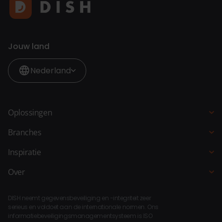
Jouw land
Nederland
Oplossingen
Kassasysteem
Branches
QR-bestellen
Horeca
Inspiratie
Bestelzuil
Restaurant
Blogs
Over
Bestelsite
Hotel
Klantverhalen
Over DISH
Selfservice kassa
Fastservice
DISH neemt gegevensbeveiliging en -integriteit zeer
Koppelingen
Bar Keuken Manager
serieus en voldoet aan de internationale normen. Ons
Strandpaviljoen
informatiebeveiligingsmanagementsysteem is ISO
Compliance