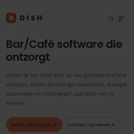
Bar/Café software die
ontzorgt
Blogs
Over
Achter de bar moet alles als een geoliede machine
Klant
Platf
verlopen. Sneller bestellingen aannemen, drankjes
Kopp
klaarmaken en uitserveren? Laat DISH voor je
Deale
werken!
Supp
FAQ
Conta
Demo aanvragen
Contact opnemen