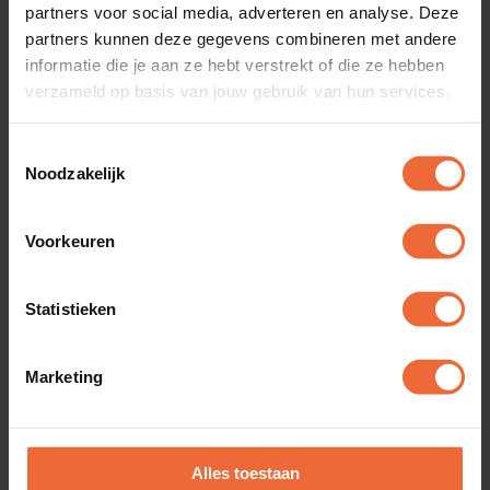
partners voor social media, adverteren en analyse. Deze
partners kunnen deze gegevens combineren met andere
Ga aan de slag met data
informatie die je aan ze hebt verstrekt of die ze hebben
en neem zelfverzekerde
verzameld op basis van jouw gebruik van hun services.
beslissingen
Toestemmingsselectie
Noodzakelijk
Pas je cocktailkaart snel aan, plan een
speciaalbier-actie en kijk welke collega de meeste
Voorkeuren
specials verkoopt. Dankzij de integratie met je
favoriete bar tools bespaar je op inkoop en is je
Statistieken
boekhouding continu kloppend.
Marketing
BI
Alles toestaan