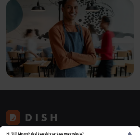
Hi! 👋🏻 Met welk doel bezoek je vandaag onze website?