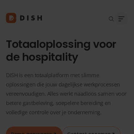
Totaaloplossing voor
de hospitality
Blogs
Over
DISH is een totaalplatform met slimme
Klant
Platf
oplossingen die jouw dagelijkse werkprocessen
Kopp
vereenvoudigen. Alles werkt naadloos samen voor
Deale
betere gastbeleving, soepelere bereiding en
Supp
volledige controle over je onderneming.
FAQ
Conta
Demo aanvragen
Contact opnemen