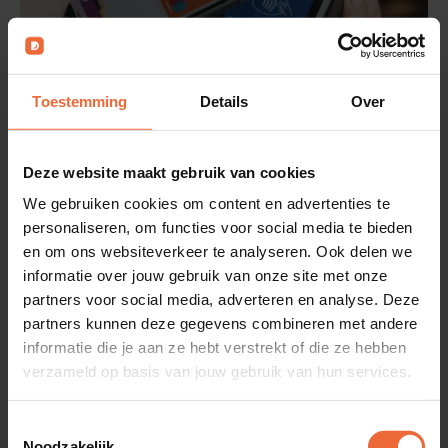
Toestemming
Details
Over
Deze website maakt gebruik van cookies
We gebruiken cookies om content en advertenties te
personaliseren, om functies voor social media te bieden
QR-betalen
en om ons websiteverkeer te analyseren. Ook delen we
informatie over jouw gebruik van onze site met onze
Scan, check, pay! Met DISH QR-betalen geef je
partners voor social media, adverteren en analyse. Deze
jouw gasten regie over het betaalmoment. Met het
partners kunnen deze gegevens combineren met andere
informatie die je aan ze hebt verstrekt of die ze hebben
scannen van de QR-code op de kassabon,
verzameld op basis van jouw gebruik van hun services.
handheld of vaste kassa wordt betalen écht
makkelijk en heb je minder pinapparaten nodig.
Toestemmingsselectie
Noodzakelijk