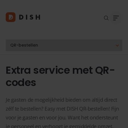
Blogs
Over
Extra service met QR-
Klant
Platf
codes
Kopp
Deale
Supp
Je gasten de mogelijkheid bieden om altijd direct
FAQ
zélf te bestellen? Easy met DISH QR-bestellen! Fijn
Conta
voor je gasten en voor jou. Want het ondersteunt
je personeel en verhoogt je gemiddelde omzet.