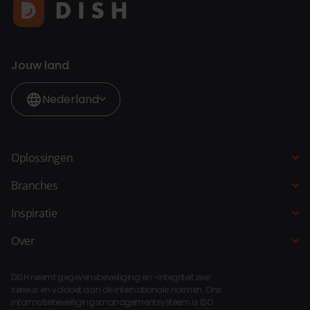
Jouw land
Nederland
Oplossingen
Kassasysteem
Branches
QR-bestellen
Horeca
Inspiratie
Bestelzuil
Restaurant
Blogs
Over
Bestelsite
Hotel
Klantverhalen
Over DISH
Selfservice kassa
Fastservice
DISH neemt gegevensbeveiliging en -integriteit zeer
Koppelingen
Bar Keuken Manager
serieus en voldoet aan de internationale normen. Ons
Strandpaviljoen
informatiebeveiligingsmanagementsysteem is ISO
Compliance