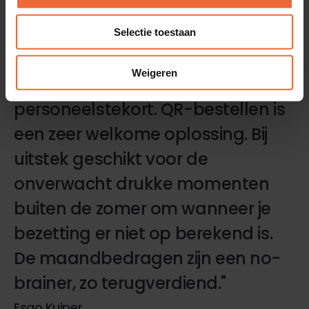
Klantverhalen
Selectie toestaan
"Een flink deel van de horeca
Weigeren
worstelt met een
personeelstekort. QR-bestellen is
een zeer welkome oplossing. Bij
uitstek geschikt voor de
onverwacht drukke momenten
buiten de zomer om wanneer je
bezetting er niet op berekend is.
De maandbedragen zijn een no-
brainer, zo terugverdiend."
Esgo Kuiper