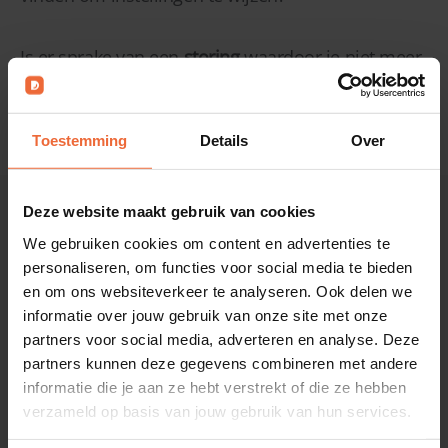
Is er sprake van een
storing
waardoor je niet meer
verder kunt werken? Bel ons, zodat we je direct
kunnen helpen.
Toestemming
Details
Over
Deze website maakt gebruik van cookies
We gebruiken cookies om content en advertenties te
Wij staan voor je klaar
personaliseren, om functies voor social media te bieden
en om ons websiteverkeer te analyseren. Ook delen we
informatie over jouw gebruik van onze site met onze
Mail
partners voor social media, adverteren en analyse. Deze
partners kunnen deze gegevens combineren met andere
informatie die je aan ze hebt verstrekt of die ze hebben
helpdesk@eijsink.nl
verzameld op basis van jouw gebruik van hun services.