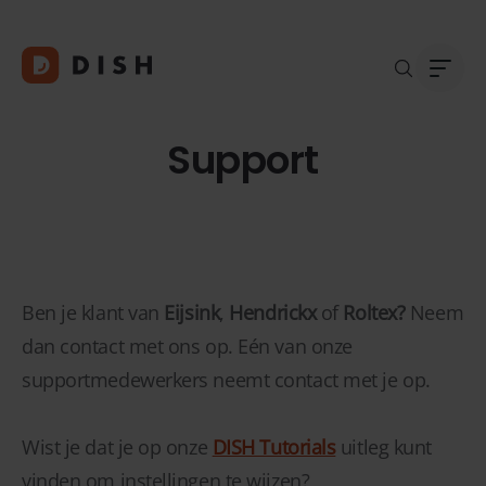
Support
Blogs
Over
Klant
Platf
Kopp
Ben je klant van
Eijsink
,
Hendrickx
of
Roltex?
Neem
Deale
dan contact met ons op. Eén van onze
Supp
supportmedewerkers neemt
contact met je op.
FAQ
Conta
Wist je dat je op onze
DISH Tutorials
uitleg kunt
vinden om instellingen te wijzen?