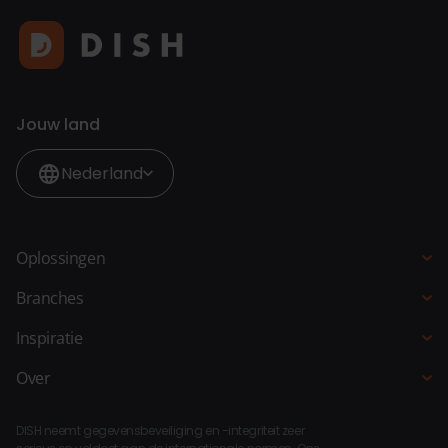
Jouw land
Nederland
Oplossingen
Kassasysteem
Branches
QR-bestellen
Horeca
Inspiratie
Bestelzuil
Restaurant
Blogs
Over
Bestelsite
Hotel
Klantverhalen
Over DISH
Selfservice kassa
Fastservice
DISH neemt gegevensbeveiliging en -integriteit zeer
Koppelingen