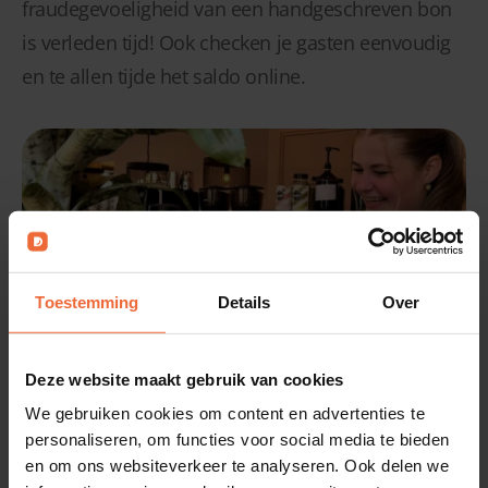
fraudegevoeligheid van een handgeschreven bon
is verleden tijd! Ook checken je gasten eenvoudig
en te allen tijde het saldo online.
Toestemming
Details
Over
Deze website maakt gebruik van cookies
We gebruiken cookies om content en advertenties te
personaliseren, om functies voor social media te bieden
In 1, 2, 3 jouw eigen
en om ons websiteverkeer te analyseren. Ook delen we