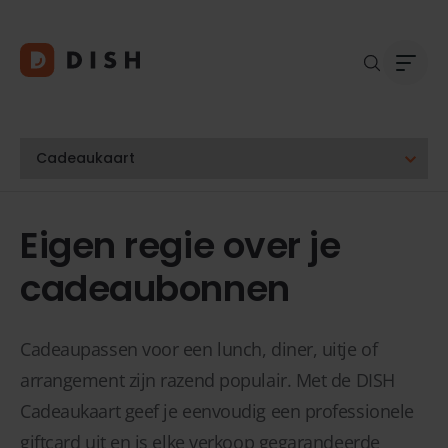
Blogs
Over
Eigen regie over je
Klant
Platf
cadeaubonnen
Kopp
Deale
Supp
Cadeaupassen voor een lunch, diner, uitje of
FAQ
arrangement zijn razend populair. Met de DISH
Conta
Cadeaukaart geef je eenvoudig een professionele
giftcard uit en is elke verkoop gegarandeerde