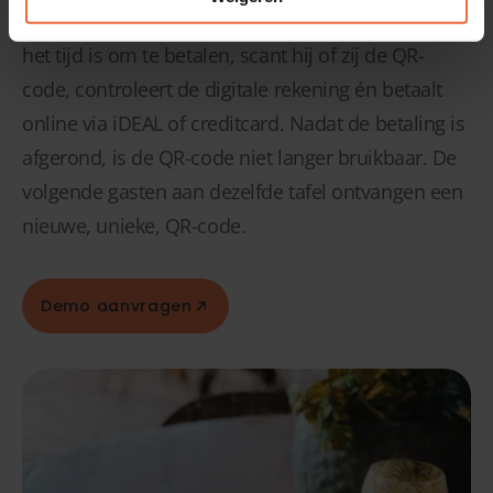
QR-code bijgeboekt. Wanneer je gast besluit dat
het tijd is om te betalen, scant hij of zij de QR-
code, controleert de digitale rekening én betaalt
online via iDEAL of creditcard. Nadat de betaling is
afgerond, is de QR-code niet langer bruikbaar. De
volgende gasten aan dezelfde tafel ontvangen een
nieuwe, unieke, QR-code.
Demo aanvragen