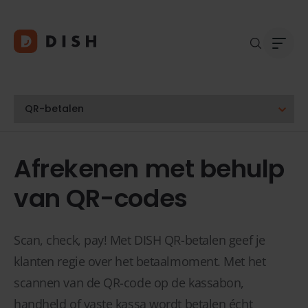
Blogs
Over
Afrekenen met behulp
Klant
Platf
van QR-codes
Kopp
Deale
Supp
Scan, check, pay! Met DISH QR-betalen geef je
FAQ
klanten regie over het betaalmoment. Met het
Conta
scannen van de QR-code op de kassabon,
handheld of vaste kassa wordt betalen écht