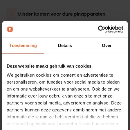
Minder kosten voor dure pinapparaten.
Online betalen of bij een medewerker, beide
kan!
Toestemming
Details
Over
Geen onnodige transactiekosten voor online
betalingen. Betaling vindt maar één keer
plaats.
Deze website maakt gebruik van cookies
We gebruiken cookies om content en advertenties te
Geen spookbestellingen omdat QR-codes
personaliseren, om functies voor social media te bieden
uniek zijn per openstaande order.
en om ons websiteverkeer te analyseren. Ook delen we
informatie over jouw gebruik van onze site met onze
partners voor social media, adverteren en analyse. Deze
partners kunnen deze gegevens combineren met andere
informatie die je aan ze hebt verstrekt of die ze hebben
verzameld op basis van jouw gebruik van hun services.