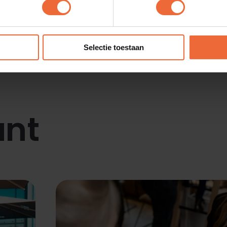
1
2
3
4
Selectie toestaan
ant