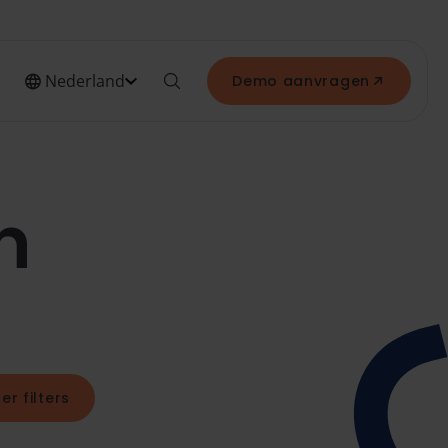
Nederland
Demo aanvragen
n
er filters