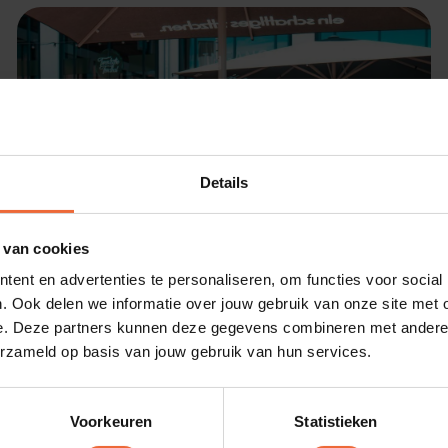
Details
 van cookies
Klantverhalen
ent en advertenties te personaliseren, om functies voor social
. Ook delen we informatie over jouw gebruik van onze site met 
e. Deze partners kunnen deze gegevens combineren met andere i
erzameld op basis van jouw gebruik van hun services.
QR-bestellen zorgt voor een glimlach bij
Twentsche Foodhal
Voorkeuren
Statistieken