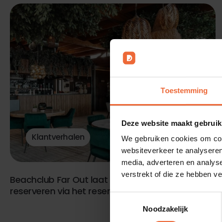
Toestemming
Deze website maakt gebruik
Klantverhalen
We gebruiken cookies om cont
websiteverkeer te analyseren
media, adverteren en analys
verstrekt of die ze hebben v
Beachclub Far Out laat strandbedden
reserveren via het reserveringssysteem
Toestemmingsselectie
Noodzakelijk