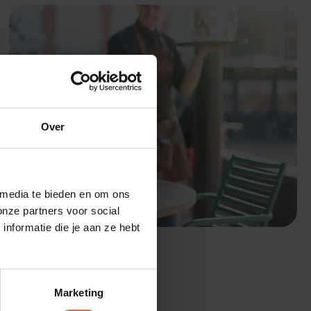
Over
Klantverhalen
 media te bieden en om ons
onze partners voor social
nformatie die je aan ze hebt
JANS Tafelreservering
Marketing