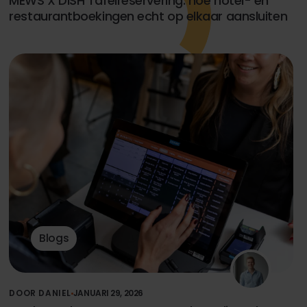
MEWS X DISH Tafelreservering: hoe hotel- en
restaurantboekingen echt op elkaar aansluiten
Blogs
DOOR DANIEL
JANUARI 29, 2026