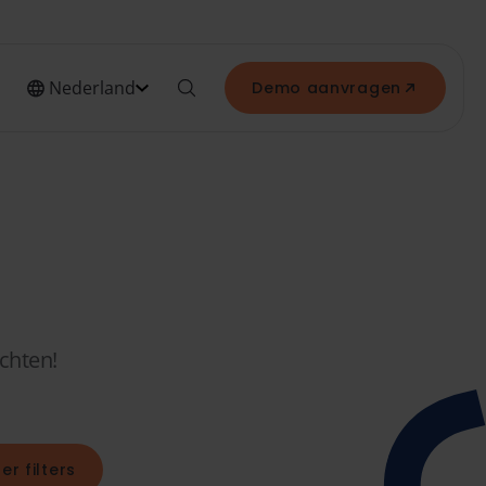
Nederland
Demo aanvragen
ichten!
er filters