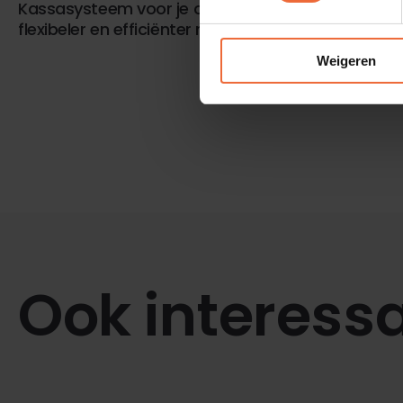
Kassasysteem voor je café: werk sneller,
flexibeler en efficiënter met DISH
Weigeren
Ook interess