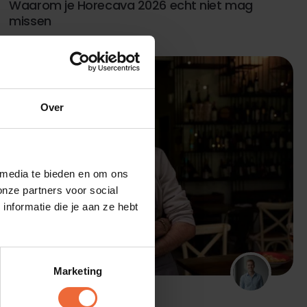
Waarom je Horecava 2026 echt niet mag
missen
Over
 media te bieden en om ons
onze partners voor social
nformatie die je aan ze hebt
Blogs
Marketing
DOOR DANIEL
OKTOBER 21, 2025