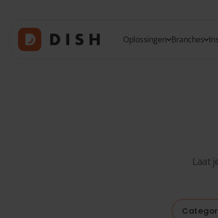
Oplossingen
Branches
In
Laat j