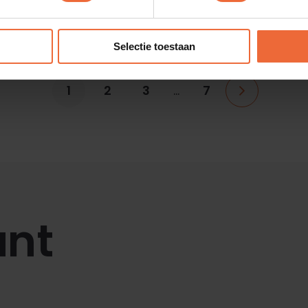
Zo helpt digitalisering voedselverspilling in de
horeca tegen te gaan
Selectie toestaan
1
2
3
…
7
ant