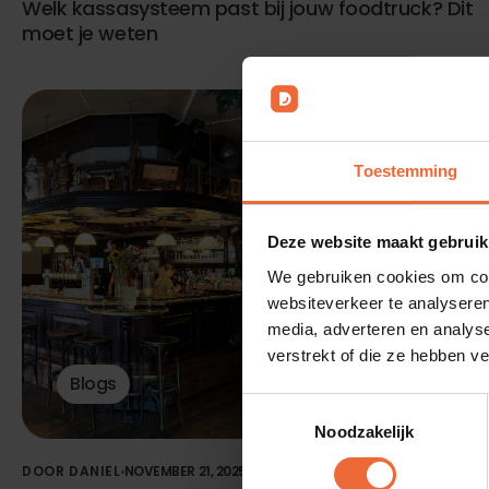
Welk kassasysteem past bij jouw foodtruck? Dit
moet je weten
Toestemming
Deze website maakt gebruik
We gebruiken cookies om cont
websiteverkeer te analyseren
media, adverteren en analys
verstrekt of die ze hebben v
Blogs
Toestemmingsselectie
Noodzakelijk
DOOR DANIEL
NOVEMBER 21, 2025