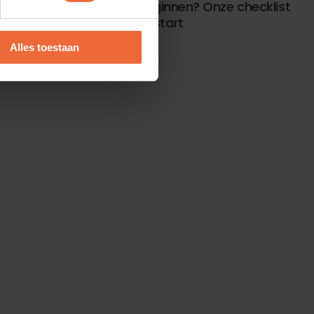
Een eigen restaurant beginnen? Onze checklist
voor slimme horeca-opstart
Alles toestaan