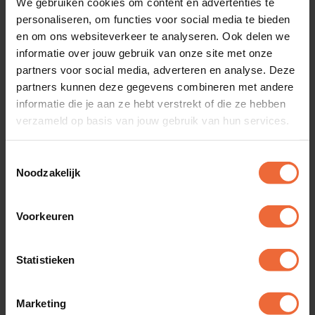
We gebruiken cookies om content en advertenties te
“Met DISH heb ik een systeem dat past binnen
personaliseren, om functies voor social media te bieden
mijn begroting én beschikt over alle gewenste
en om ons websiteverkeer te analyseren. Ook delen we
functionaliteiten. We werken met zowel de tablet-
informatie over jouw gebruik van onze site met onze
als de smartphone-uitvoering. Superhandig,
partners voor social media, adverteren en analyse. Deze
bestellingen zijn in een handomdraai ingevoerd.”
partners kunnen deze gegevens combineren met andere
Barry van Lingen
informatie die je aan ze hebt verstrekt of die ze hebben
Telstar Surfclub - Ermelo
verzameld op basis van jouw gebruik van hun services.
Bekijk verhalen
Toestemmingsselectie
Noodzakelijk
Voorkeuren
Statistieken
Marketing