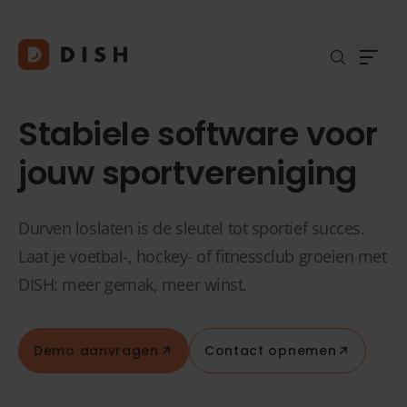
Stabiele software voor
jouw sportvereniging
Blogs
Over
Durven loslaten is de sleutel tot sportief succes.
Klant
Platf
Laat je voetbal-, hockey- of fitnessclub groeien met
Kopp
DISH: meer gemak, meer winst.
Deale
Supp
FAQ
Demo aanvragen
Contact opnemen
Conta