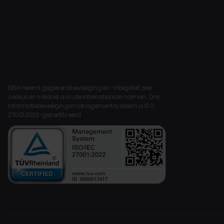
DISH neemt gegevensbeveiliging en -integriteit zeer
serieus en voldoet aan de internationale normen. Ons
informatiebeveiligingsmanagementsysteem is ISO
27001:2022-gecertificeerd.