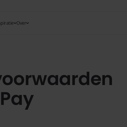
spiratie
Over
 voorwaarden
 Pay