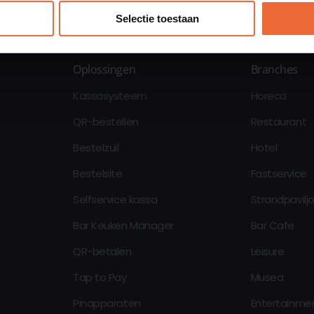
Selectie toestaan
Oplossingen
Branches
Kassasysteem
Horeca
QR-bestellen
Restaurant
Bestelzuil
Hotel
Bestelsite
Fastservice
Selfservice kassa
Strandpavilj
Bar Keuken Manager
Bar Cafe
QR-betalen
Leisure
Tap to Pay
Musea
Pinapparaten
Entertainme