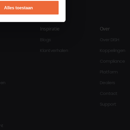
Alles toestaan
Inspiratie
Over
Blogs
Over DISH
Klantverhalen
Koppelingen
Compliance
Platform
oen
Dealers
Contact
Support
nt