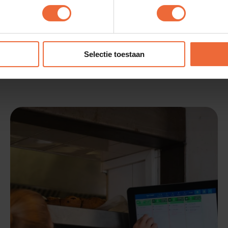
Manager
voor Esgo een verlengstuk van professionaliteit.
mdat er geen bonnen meer kwijtraken. Daarnaast is de 
aat, geeft het meest actuele beeld. Ook verloopt de co
Selectie toestaan
oopt veel soepeler.