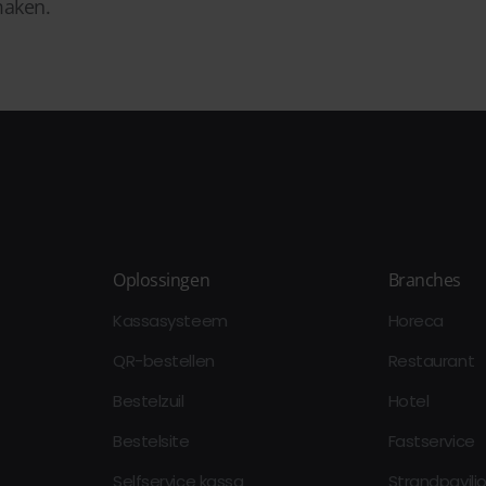
maken.
Oplossingen
Branches
Kassasysteem
Horeca
QR-bestellen
Restaurant
Bestelzuil
Hotel
Bestelsite
Fastservice
Selfservice kassa
Strandpavilj