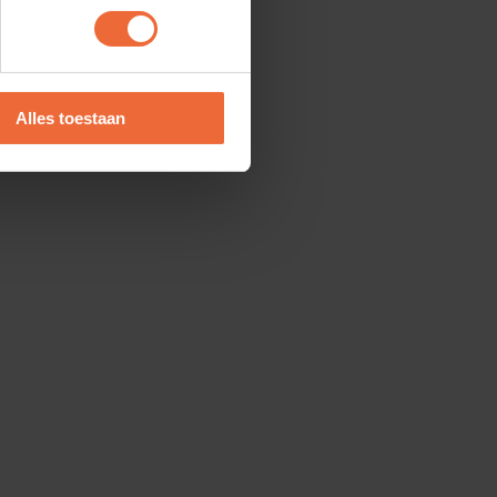
 De organisatie in de
communicatie eenduidig.
mmunicatie tussen
Alles toestaan