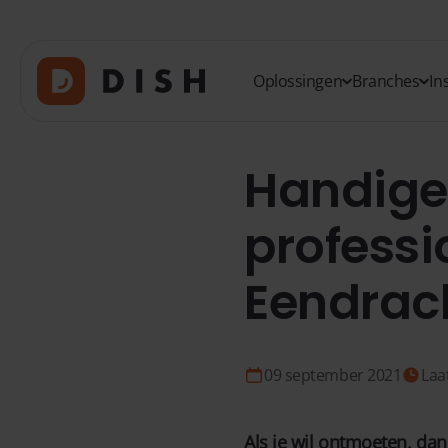
Oplossingen
Branches
In
Handige 
professi
Eendrac
09 september 2021
Laa
Als je wil ontmoeten, da