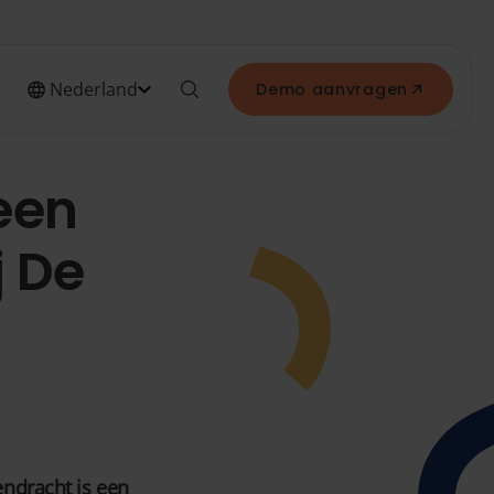
Nederland
Demo aanvragen
een
j De
endracht is een