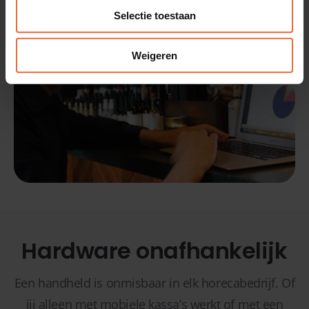
Selectie toestaan
Weigeren
Hardware onafhankelijk
Een handheld is onmisbaar in elk horecabedrijf. Of
jij alleen met mobiele kassa’s werkt of met een