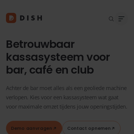
Betrouwbaar
kassasysteem voor
bar, café en club
Blogs
Over
Klant
Platf
Kopp
Achter de bar moet alles als een geoliede machine
Deale
verlopen. Kies voor een kassasysteem wat gaat
Supp
voor maximale omzet tijdens jouw openingstijden.
FAQ
Conta
Demo aanvragen
Contact opnemen