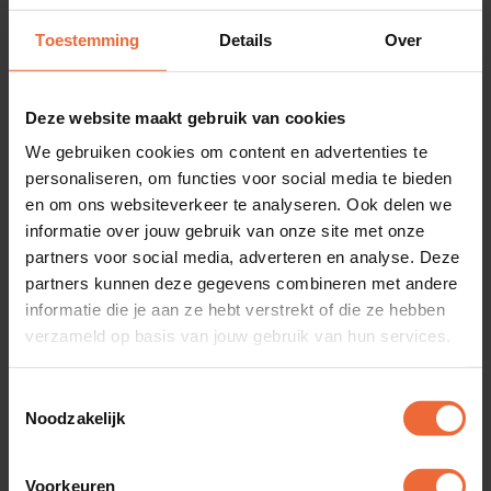
meer!
Toestemming
Details
Over
3. QR-bestellen populair, veilig én
Deze website maakt gebruik van cookies
effectief!
We gebruiken cookies om content en advertenties te
QR-bestellen is een van de nieuwste technische
personaliseren, om functies voor social media te bieden
en om ons websiteverkeer te analyseren. Ook delen we
ontwikkelingen in de horeca: gasten nemen plaats
informatie over jouw gebruik van onze site met onze
aan tafel of aan de bar, scannen een speciale
QR-
partners voor social media, adverteren en analyse. Deze
code
op een sticker of een bordje, en komen zo op
partners kunnen deze gegevens combineren met andere
informatie die je aan ze hebt verstrekt of die ze hebben
je bestelwebsite. Hier kiezen ze in alle rust hun
verzameld op basis van jouw gebruik van hun services.
bestelling uit en betalen via bijvoorbeeld iDEAL. De
bestelling wordt direct doorgestuurd naar de
Toestemmingsselectie
Noodzakelijk
keuken of bar, deze gaat aan de slag en kan
vervolgens de bediening het bestelde persoonlijk
Voorkeuren