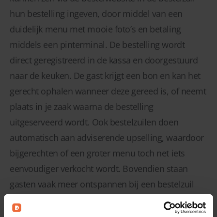
hun bestelling ingeven, door middel van een
duidelijk menu met mooie foto’s en betaling
middels een pinterminal. De bestelling wordt
direct geregistreerd in de kassa en doorgestuurd
naar de keuken. De gast krijgt een bon en kan het
gerecht ophalen wanneer deze gereed is, of neemt
plaats in je zaak waarna de bestelling
uitgeserveerd wordt. Ook bestelzuilen doen
automatisch aan adviserende upselling, waardoor
bijgerechten of een groter menu toch net iets
eenvoudiger verkocht wordt. Bovendien staan
gasten vaak meer ontspannen bij een bestelzuil
dan bij de kassa, nemen ze beter de tijd voor hun
bestelling en bestellen daardoor toch vaak sneller