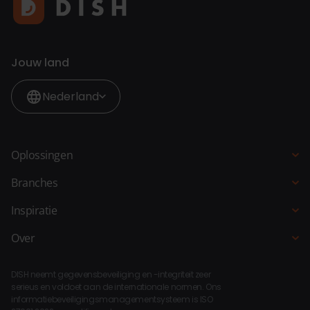
Jouw land
Nederland
Oplossingen
Kassasysteem
Branches
QR-bestellen
Horeca
Inspiratie
Bestelzuil
Restaurant
Blogs
Over
Bestelsite
Hotel
Klantverhalen
Over DISH
Selfservice kassa
Fastservice
DISH neemt gegevensbeveiliging en -integriteit zeer
Koppelingen
Bar Keuken Manager
serieus en voldoet aan de internationale normen. Ons
Strandpaviljoen
informatiebeveiligingsmanagementsysteem is ISO
Compliance
QR-betalen