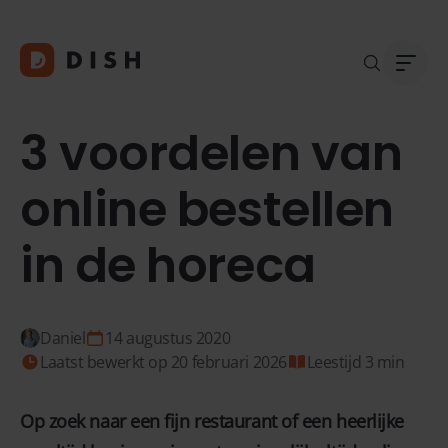
3 voordelen van
online bestellen
Blogs
Over
in de horeca
Klant
Platf
Kopp
Deale
Daniel
14 augustus 2020
Supp
Laatst bewerkt op 20 februari 2026
Leestijd 3 min
FAQ
Conta
Op zoek naar een fijn restaurant of een heerlijke