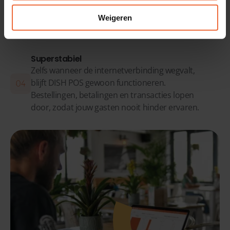
inzicht in omzet, populaire producten,
medewerkers en prestaties. Zo neem je sneller
Weigeren
betere beslissingen.
Superstabiel
Zelfs wanneer de internetverbinding wegvalt,
blijft DISH POS gewoon functioneren.
Bestellingen, betalingen en transacties lopen
door, zodat jouw gasten nooit hinder ervaren.