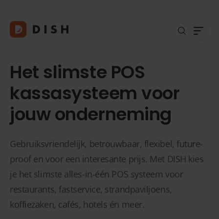
Het slimste POS
kassasysteem voor
jouw onderneming
Blogs
Over
Klant
Platf
Kopp
Gebruiksvriendelijk, betrouwbaar, flexibel, future-
Deale
proof en voor een interesante prijs. Met DISH kies
Supp
je het slimste alles-in-één POS systeem voor
FAQ
restaurants, fastservice, strandpaviljoens,
Conta
koffiezaken, cafés, hotels én meer.