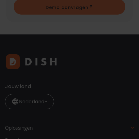
Demo aanvragen
Jouw land
Nederland
Oplossingen
Kassasysteem