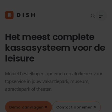
Het meest complete
kassasysteem voor de
leisure
Blogs
Over
Klant
Platf
Kopp
Mobiel bestellingen opnemen en afrekenen voor
Deale
topservice in jouw vakantiepark, museum,
Supp
attractiepark of theater.
FAQ
Conta
Demo aanvragen
Contact opnemen