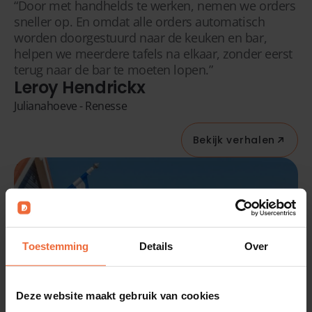
“Door met handhelds te werken, nemen we orders
sneller op. En omdat alle orders automatisch
worden doorgestuurd naar de keuken en bar,
helpen we meerdere tafels na elkaar, zonder eerst
terug naar de bar te moeten lopen.”
Leroy Hendrickx
Julianahoeve - Renesse
Bekijk verhalen
Toestemming
Details
Over
Deze website maakt gebruik van cookies