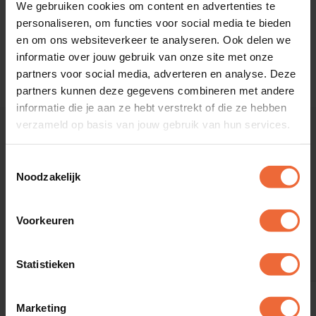
We gebruiken cookies om content en advertenties te
personaliseren, om functies voor social media te bieden
en om ons websiteverkeer te analyseren. Ook delen we
informatie over jouw gebruik van onze site met onze
partners voor social media, adverteren en analyse. Deze
partners kunnen deze gegevens combineren met andere
informatie die je aan ze hebt verstrekt of die ze hebben
verzameld op basis van jouw gebruik van hun services.
Hardware onafhankelijk
Toestemmingsselectie
Noodzakelijk
Hoe jouw ideale kassa set-up is, bepaal je zelf.
Werken met een eigen smartphone, vaste kassa of
Voorkeuren
professionele handheld? Dat kan! De DISH App
werkt op iOS, Android, Windows of Linux.
Statistieken
Marketing