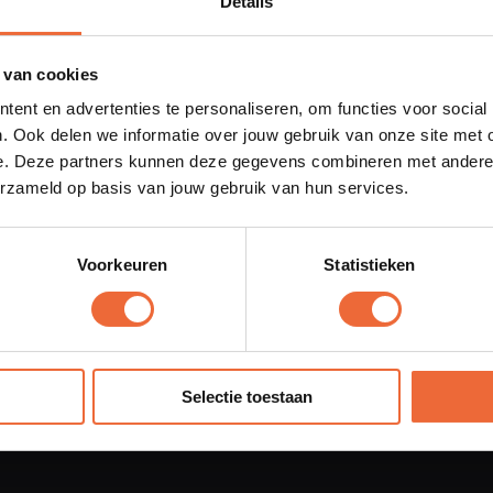
Details
Bestelsite
Fastservice
Selfservice kassa
Strandpavilj
 van cookies
Bar Keuken Manager
Bar Cafe
ent en advertenties te personaliseren, om functies voor social
. Ook delen we informatie over jouw gebruik van onze site met 
QR-betalen
Leisure
e. Deze partners kunnen deze gegevens combineren met andere i
Tap to Pay
Musea
erzameld op basis van jouw gebruik van hun services.
Pinapparaten
Entertainme
Personeelsplanner
Verblijfsrecr
Voorkeuren
Statistieken
BI
Catering
Loyalty
Sport
Cadeaukaart
Zorg
Selectie toestaan