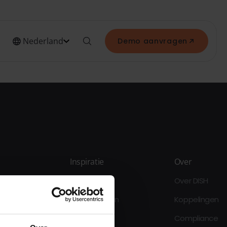
Nederland
Demo aanvragen
Inspiratie
Over
Blogs
Over DISH
Klantverhalen
Koppelingen
Compliance