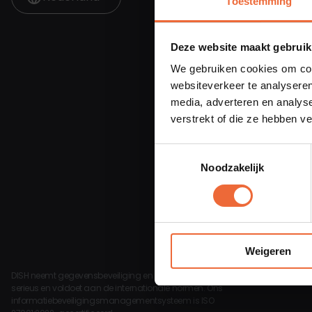
Toestemming
Deze website maakt gebruik
We gebruiken cookies om cont
websiteverkeer te analyseren
media, adverteren en analys
verstrekt of die ze hebben v
Toestemmingsselectie
Noodzakelijk
Weigeren
DISH neemt gegevensbeveiliging en -integriteit zeer
serieus en voldoet aan de internationale normen. Ons
informatiebeveiligingsmanagementsysteem is ISO