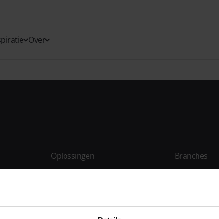
spiratie
Over
Oplossingen
Branches
Kassasysteem
Horeca
QR-bestellen
Restaurant
Bestelzuil
Hotel