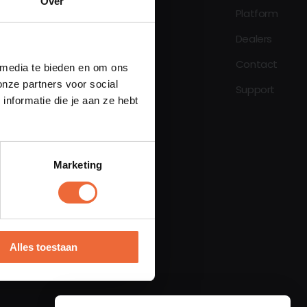
Over
Platform
oen
Dealers
Contact
 media te bieden en om ons
onze partners voor social
Support
nformatie die je aan ze hebt
nt
eatie
Marketing
Alles toestaan