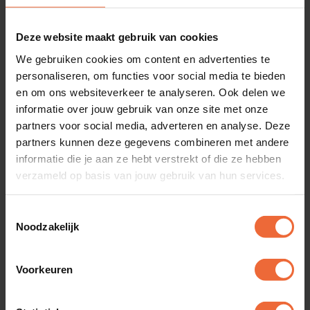
Deze website maakt gebruik van cookies
We gebruiken cookies om content en advertenties te
personaliseren, om functies voor social media te bieden
en om ons websiteverkeer te analyseren. Ook delen we
informatie over jouw gebruik van onze site met onze
partners voor social media, adverteren en analyse. Deze
partners kunnen deze gegevens combineren met andere
Over Omniboost
informatie die je aan ze hebt verstrekt of die ze hebben
verzameld op basis van jouw gebruik van hun services.
Maak kennis met Omniboost: uw voornaamste
partner in hospitality innovatie. Als pioniers op dit
Toestemmingsselectie
gebied ondersteunt Omniboost bedrijven met
Noodzakelijk
ongeëvenaarde gegevenscontrole en uitstekende
beslissingsmogelijkheden. Onze geavanceerde
Voorkeuren
oplossingen, op maat gemaakt voor hotels en