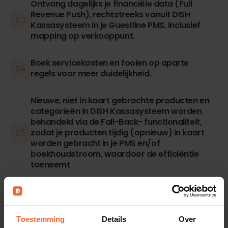
Ontvang dagelijks je financiële data (Full
Revenue Push), rechtstreeks vanuit DISH
Kassasysteem in je Guestline PMS, inclusief
mapping op verkooppunt.
Boek servicekosten en fooien op aparte
regels voor meer duidelijkheid.
Nieuwe, niet in kaart gebrachte producten en
categorieën in DISH Kassasysteem worden
behandeld via de Fall-Back- functionaliteit,
zodat je producten tijdig (opnieuw) in kaart
worden gebracht in je PMS en/of
boekhoudstroom, waardoor de efficiëntie
toeneemt
Toestemming
Details
Over