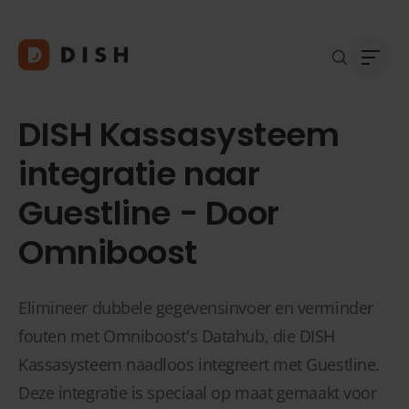
DISH Kassasysteem
integratie naar
Guestline - Door
Blogs
Over
Klant
Platf
Omniboost
Kopp
Deale
Elimineer dubbele gegevensinvoer en verminder
Supp
fouten met Omniboost's Datahub, die DISH
FAQ
Kassasysteem naadloos integreert met Guestline.
Conta
Deze integratie is speciaal op maat gemaakt voor