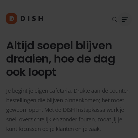
Altijd soepel blijven
draaien, hoe de dag
ook loopt
Blogs
Over
Klant
Platf
Kopp
Je begint je eigen cafetaria. Drukte aan de counter,
Deale
bestellingen die blijven binnenkomen; het moet
Supp
gewoon lopen. Met de DISH Instapkassa werk je
FAQ
snel, overzichtelijk en zonder fouten, zodat jij je
Conta
kunt focussen op je klanten en je zaak.