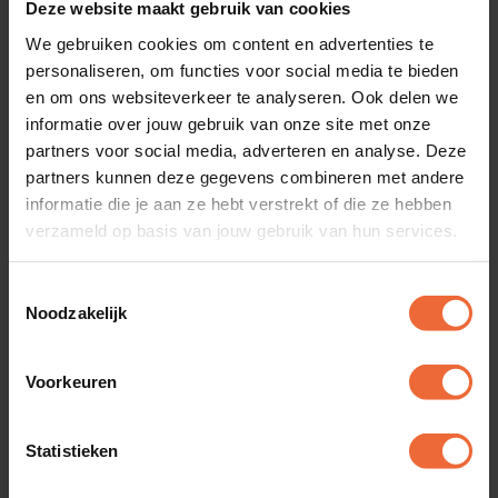
560,00
Deze website maakt gebruik van cookies
/ eenmalige aanschafkosten
We gebruiken cookies om content en advertenties te
personaliseren, om functies voor social media te bieden
Kassascherm met touch
en om ons websiteverkeer te analyseren. Ook delen we
Geintegreerde bonprinter
informatie over jouw gebruik van onze site met onze
Met Adyen AMS1 pinapparaat
1,6%* transactietarief
partners voor social media, adverteren en analyse. Deze
partners kunnen deze gegevens combineren met andere
informatie die je aan ze hebt verstrekt of die ze hebben
Bestellen
verzameld op basis van jouw gebruik van hun services.
*voeg naar wens een geldlade (55 euro) toe
Toestemmingsselectie
Noodzakelijk
Maandfee
Voorkeuren
€0
Statistieken
/ abonnementskosten per maand