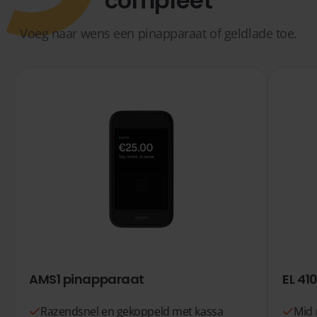
compleet
Voeg naar wens een pinapparaat of geldlade toe.
AMS1 pinapparaat
EL 41
Razendsnel en gekoppeld met kassa
Mid 