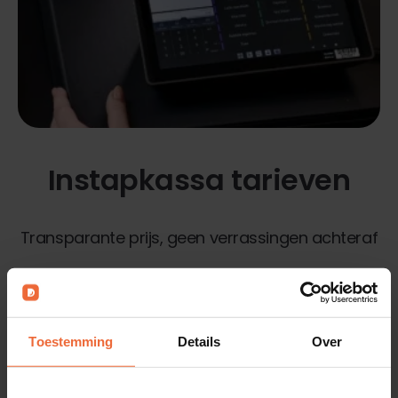
Instapkassa tarieven
Transparante prijs, geen verrassingen achteraf
Toestemming
Details
Over
Hardware