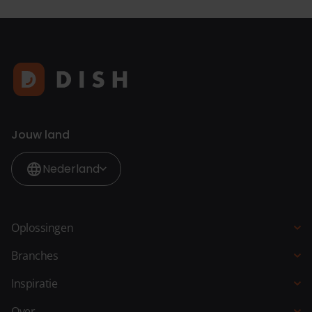
Jouw land
Nederland
Oplossingen
Kassasysteem
Branches
QR-bestellen
Horeca
Inspiratie
Bestelzuil
Restaurant
Blogs
Over