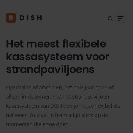
Het meest flexibele
kassasysteem voor
strandpaviljoens
Blogs
Over
Klant
Platf
Kopp
Opschalen of afschalen, het hele jaar open of
Deale
alleen in de zomer: met het strandpaviljoen
Supp
kassasysteem van DISH ben je net zo flexibel als
FAQ
het weer. Zo staat je team altijd sterk op de
Conta
momenten die ertoe doen.