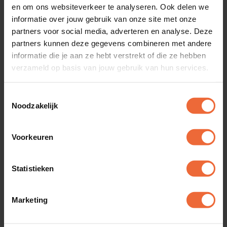
en om ons websiteverkeer te analyseren. Ook delen we
Bijsturen op inzichten om
informatie over jouw gebruik van onze site met onze
partners voor social media, adverteren en analyse. Deze
zoveel mogelijk omzet te
partners kunnen deze gegevens combineren met andere
draaien
informatie die je aan ze hebt verstrekt of die ze hebben
verzameld op basis van jouw gebruik van hun services.
Het beheren van het strandpaviljoen kassasysteem
Toestemmingsselectie
doe je in de cloudbased backoffice. Je menukaart
Noodzakelijk
en tafelnummers pas je met een paar klikken aan.
Geen hogere wiskunde. En dankzij de ingebouwde
Voorkeuren
business intelligence tool vergelijk je zonder
moeite de periode augustus met vorig jaar en
Statistieken
merk je verschillen op in het aantal verkochte
cocktails per medewerker. Zo leg je samen met je
Marketing
team de lat telkens hoger!