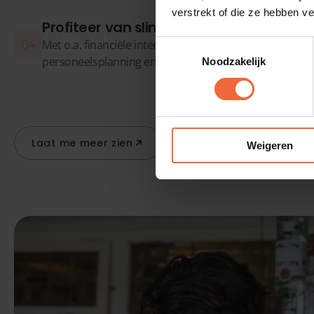
verstrekt of die ze hebben v
Profiteer van slimme koppelingen
Met o.a. financiële interfaces, betaalwijzen, keukensch
Toestemmingsselectie
personeelsplanning en meer. Mogelijkheid alles-in-een
Noodzakelijk
Laat me meer zien
Weigeren