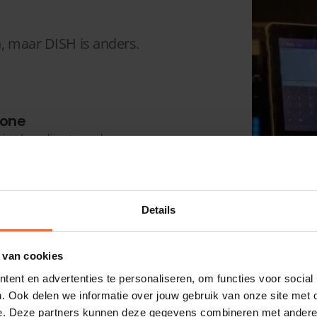
n, maar DISH is anders.
hone
ier: hup direct aan de
nvoudig zelf
Details
aak eenvoudig keuzemenu's
 van cookies
ent en advertenties te personaliseren, om functies voor social
. Ook delen we informatie over jouw gebruik van onze site met 
ar tikken.
e. Deze partners kunnen deze gegevens combineren met andere i