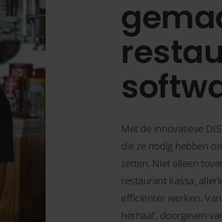
gemaa
resta
softw
Met de innovatieve DIS
die ze nodig hebben om
zetten. Niet alleen tov
restaurant kassa, aller
efficiënter werken. Van
herhaal’, doorgeven va