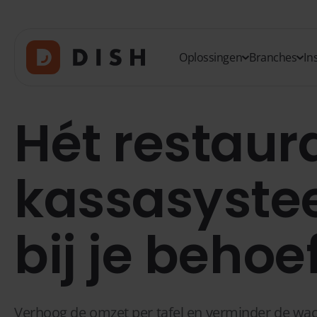
Oplossingen
Branches
In
Hét restaur
kassasyste
bij je behoe
Verhoog de omzet per tafel en verminder de wacht