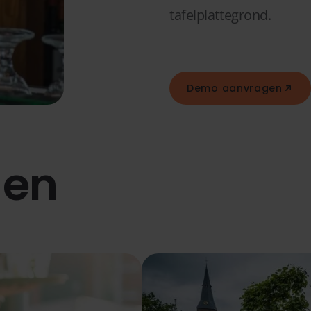
tafelplattegrond.
Demo aanvragen
len