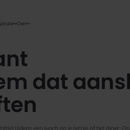
spiratie
Over
ant
em dat aansl
ften
tijd tijdens een lunch op je terras of het diner. On