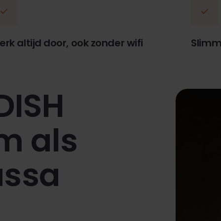
rk altijd door, ook zonder wifi
Slimm
 DISH
m als
assa