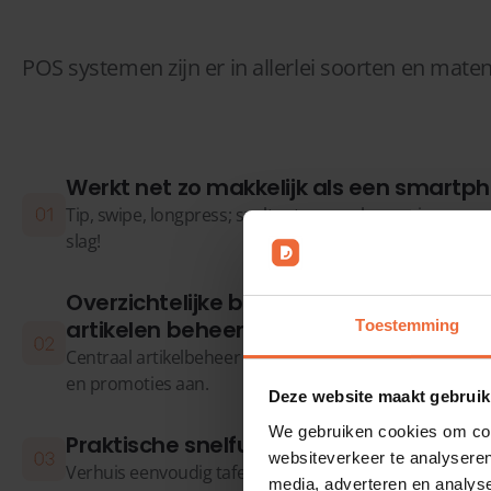
POS systemen zijn er in allerlei soorten en mate
Werkt net zo makkelijk als een smartp
Tip, swipe, longpress; sneltoetsen werken op jouw man
slag!
Overzichtelijke backoffice waarin je ee
artikelen beheert
Toestemming
Centraal artikelbeheer voor single of multi-filiaal. M
en promoties aan.
Deze website maakt gebruik
We gebruiken cookies om cont
Praktische snelfuncties besparen je tijd
websiteverkeer te analyseren
Verhuis eenvoudig tafels of splits rekeningen in een pa
media, adverteren en analys