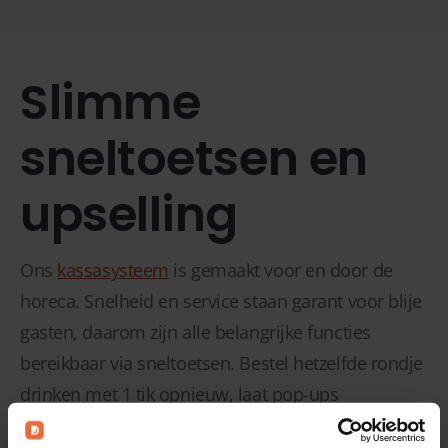
Slimme
sneltoetsen en
upselling
Ons
kassasysteem
is gemaakt voor en door de
horeca. Snelheid en service staan garant voor blije
gasten, daarom zijn alle belangrijke functies
bereikbaar via sneltoetsen. Bestel hetzelfde rondje
drinken met 1 tik opnieuw, laat pop-ups
verschijnen voor bereidingswijzen of houdt de