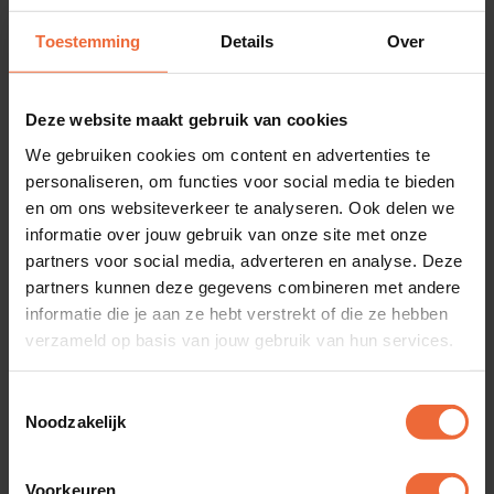
actuele voorraad in de gaten. Ga voor het
kassasysteem dat zich aanpast aan jouw
Toestemming
Details
Over
horecazaak, níet andersom, en ontdek het verschil!
Deze website maakt gebruik van cookies
We gebruiken cookies om content en advertenties te
personaliseren, om functies voor social media te bieden
en om ons websiteverkeer te analyseren. Ook delen we
informatie over jouw gebruik van onze site met onze
partners voor social media, adverteren en analyse. Deze
partners kunnen deze gegevens combineren met andere
informatie die je aan ze hebt verstrekt of die ze hebben
verzameld op basis van jouw gebruik van hun services.
Toestemmingsselectie
Noodzakelijk
Meer inzicht,
Voorkeuren