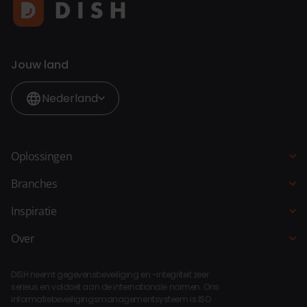
Jouw land
Nederland
Oplossingen
Kassasysteem
Branches
QR-bestellen
Horeca
Inspiratie
Bestelzuil
Restaurant
Blogs
Over
Bestelsite
Hotel
Klantverhalen
Over DISH
Selfservice kassa
Fastservice
DISH neemt gegevensbeveiliging en -integriteit zeer
Koppelingen
Bar Keuken Manager
serieus en voldoet aan de internationale normen. Ons
Strandpaviljoen
informatiebeveiligingsmanagementsysteem is ISO
Compliance