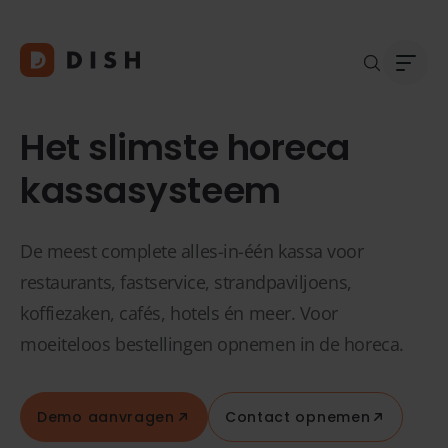
Het slimste horeca
kassasysteem
Blogs
Over
De meest complete alles-in-één kassa voor
Klant
Platf
restaurants, fastservice, strandpaviljoens,
Kopp
koffiezaken, cafés, hotels én meer. Voor
Deale
moeiteloos bestellingen opnemen in de horeca.
Supp
FAQ
Conta
Demo aanvragen
Contact opnemen