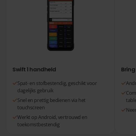
Swift 1 handheld
Bring
Spat- en stofbestendig, geschikt voor
Andr
dagelijks gebruik
Comf
Snel en prettig bedienen via het
tabl
touchscreen
Neem
Werkt op Android, vertrouwd en
toekomstbestendig