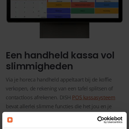
Een handheld kassa vol
slimmigheden
Via je horeca handheld appeltaart bij de koffie
verkopen, de rekening van een tafel splitsen of
contactloos afrekenen. DISH
POS kassasysteem
bevat allerlei slimme functies die het jou en je
medewerkers gemakkelijk maken. Deze
functionaliteiten zijn altijd binnen duimbereik door