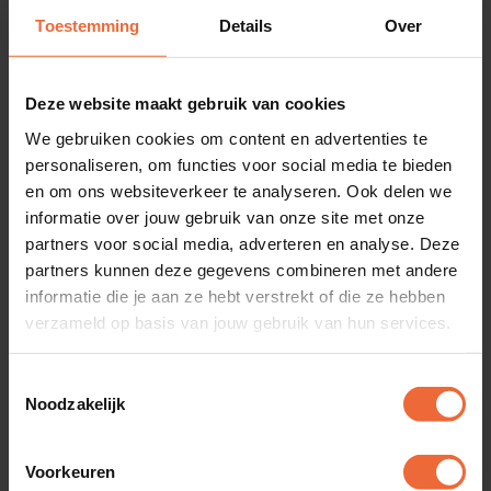
te tikken, drukken of swipen. De indeling van de
Toestemming
Details
Over
kolommen wijzig je naar voorkeur, zodat je
handlopers vooraan staan. Voer de voorraad van
Deze website maakt gebruik van cookies
tijdelijke producten in, zodat je een gast nooit
We gebruiken cookies om content en advertenties te
teleur stelt. Reeds opgenomen orders corrigeren
personaliseren, om functies voor social media te bieden
was via de sneltoetsen nog nooit zo makkelijk.
en om ons websiteverkeer te analyseren. Ook delen we
Dankzij slimme upselling beveel je de juiste
informatie over jouw gebruik van onze site met onze
partners voor social media, adverteren en analyse. Deze
sauzen bij de steak aan, de meest smaakvolle
partners kunnen deze gegevens combineren met andere
wijnen aan of de lekkerste gebakjes. Heeft je gast
informatie die je aan ze hebt verstrekt of die ze hebben
speciale wensen? Geen probleem, je voegt ze snel
verzameld op basis van jouw gebruik van hun services.
aan de bestelling toe. Bent u benieuwd geworden
Toestemmingsselectie
naar de prijs? Vraag eenvoudig én gratis een
Noodzakelijk
vrijblijvende demo aan.
Voorkeuren