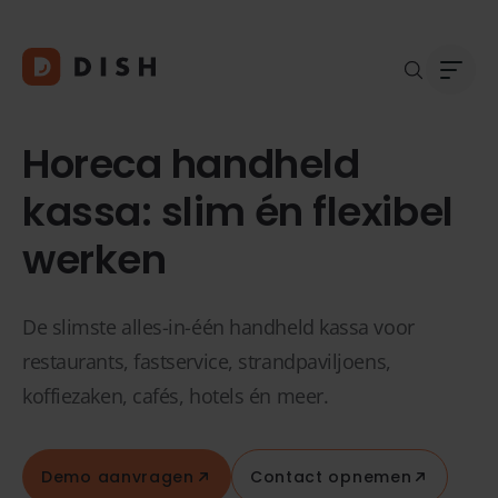
Horeca handheld
kassa: slim én flexibel
werken
Blogs
Over
Klant
Platf
Kopp
De slimste alles-in-één handheld kassa voor
Deale
restaurants, fastservice, strandpaviljoens,
Supp
koffiezaken, cafés, hotels én meer.
FAQ
Conta
Demo aanvragen
Contact opnemen