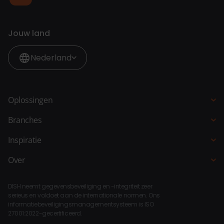
Jouw land
Nederland
Oplossingen
Kassasysteem
Branches
QR-bestellen
Horeca
Inspiratie
Bestelzuil
Restaurant
Blogs
Over
Bestelsite
Hotel
Klantverhalen
Over DISH
Selfservice kassa
Fastservice
DISH neemt gegevensbeveiliging en -integriteit zeer
Koppelingen
Bar Keuken Manager
serieus en voldoet aan de internationale normen. Ons
Strandpaviljoen
informatiebeveiligingsmanagementsysteem is ISO
Compliance
QR-betalen
27001:2022-gecertificeerd.
Bar Cafe