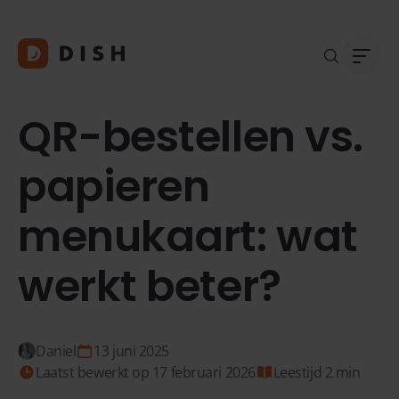
QR-bestellen vs.
papieren
Blogs
Over
menukaart: wat
Klant
Platf
Kopp
werkt beter?
Deale
Supp
FAQ
Daniel
13 juni 2025
Conta
Laatst bewerkt op 17 februari 2026
Leestijd 2 min