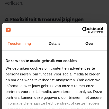
verliezen.
4. Flexibiliteit & menuwijzigingen
QR-bestellen:
Direct aan te passen.
Vandaag geen ravioli? Dan staat hij er
morgen niet meer op.
Toestemming
Details
Over
Papieren menukaart:
Wijzigingen kosten tijd
en geld. Niet handig bij seizoenskeuken of
Deze website maakt gebruik van cookies
wisselende beschikbaarheid.
We gebruiken cookies om content en advertenties te
personaliseren, om functies voor social media te bieden
en om ons websiteverkeer te analyseren. Ook delen we
✅ Voor restaurants met wisselende gerechten of
informatie over jouw gebruik van onze site met onze
chef’s specials is QR ideaal als
aanvulling op de
partners voor social media, adverteren en analyse. Deze
partners kunnen deze gegevens combineren met andere
vaste kaart
.
informatie die je aan ze hebt verstrekt of die ze hebben