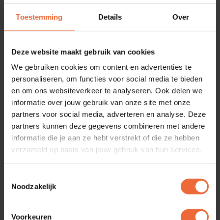
te maken, die gasten snel aansporen om een
Toestemming
Details
Over
plekje in jouw zaak te verzekeren.
Deze website maakt gebruik van cookies
De feature ‘Services’ van DISH Tafelreservering is
We gebruiken cookies om content en advertenties te
zeer geschikt om je kerstlunch, kerstdiner of
personaliseren, om functies voor social media te bieden
bijvoorbeeld kerstborrel op je winterterras in de
en om ons websiteverkeer te analyseren. Ook delen we
etalage te zetten. Misschien organiseer je er wel
informatie over jouw gebruik van onze site met onze
partners voor social media, adverteren en analyse. Deze
een koffieconcert met livemuziek, wandeling met
partners kunnen deze gegevens combineren met andere
stamppotbuffet of champagne high tea. Om het
informatie die je aan ze hebt verstrekt of die ze hebben
water in de mond te laten lopen communiceer je
verzameld op basis van jouw gebruik van hun services.
deze menu’s en arrangementen ook via je sociale
Toestemmingsselectie
kanalen en nieuwsbrief. Verwaarloos geen enkel
Noodzakelijk
communicatiekanaal om je feestelijke zaak,
voorbereidingen en gerechten op tijd in de kijker te
Voorkeuren