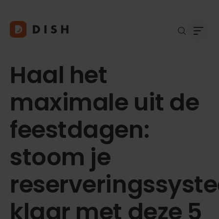
Haal het
maximale uit de
Blogs
Over
feestdagen:
Klant
Platf
Kopp
stoom je
Deale
Supp
reserveringssyst
FAQ
Conta
klaar met deze 5