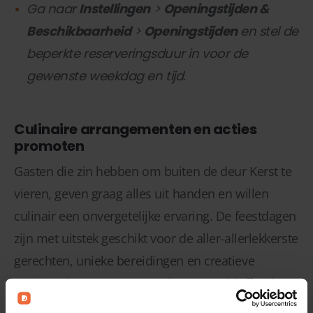
Ga naar
Instellingen
>
Openingstijden &
Beschikbaarheid
>
Openingstijden
en stel de
beperkte reserveringsduur in voor de
gewenste weekdag en tijd.
Culinaire arrangementen en acties
promoten
Gasten die zin hebben om buiten de deur Kerst te
vieren, geven graag alles uit handen en willen
culinair een onvergetelijke ervaring. De feestdagen
zijn met uitstek geschikt voor de aller-allerlekkerste
gerechten, unieke bereidingen en creatieve
presentaties. Het moment dus om verbluffende
menu’s en complete arrangementen beschikbaar