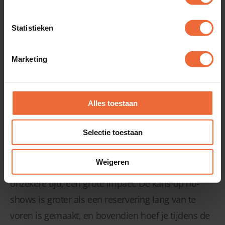
spelen.
Statistieken
Maak je speciale menu’s of producten aan, vergeet
Marketing
deze dan ook niet in je
kassasysteem
aan te
maken. Wel zo prettig dat de bediening gasten
snel kan laten afrekenen.
Alles toestaan
No shows
Selectie toestaan
Het niet komen opdagen van gasten heeft tijdens
Weigeren
de drukke kerstdagen, en met name in deze
onzekere tijd, een grote impact. De kans op no-
shows is groter als een reservering lang van te
voren is gemaakt, en bovendien hoef je tijdens de