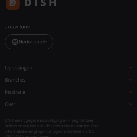
Jouw land
Nederland
Oplossingen
Kassasysteem
Branches
QR-bestellen
Horeca
Inspiratie
Bestelzuil
Restaurant
Blogs
Over
Bestelsite
Hotel
Klantverhalen
Over DISH
Selfservice kassa
Fastservice
DISH neemt gegevensbeveiliging en -integriteit zeer
Koppelingen
Bar Keuken Manager
serieus en voldoet aan de internationale normen. Ons
Strandpaviljoen
informatiebeveiligingsmanagementsysteem is ISO
Compliance
QR-betalen
27001:2022-gecertificeerd.