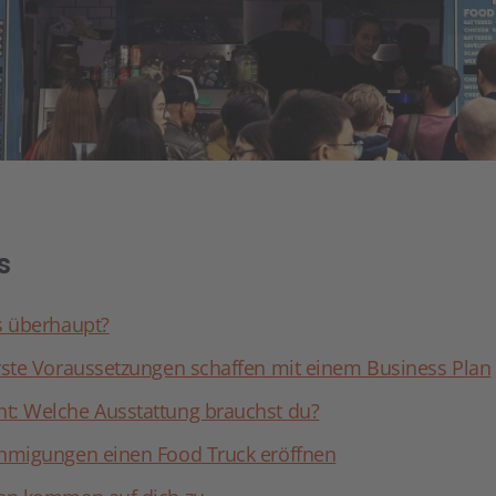
s
s überhaupt?
rste Voraussetzungen schaffen mit einem Business Plan
t: Welche Ausstattung brauchst du?
ehmigungen einen Food Truck eröffnen