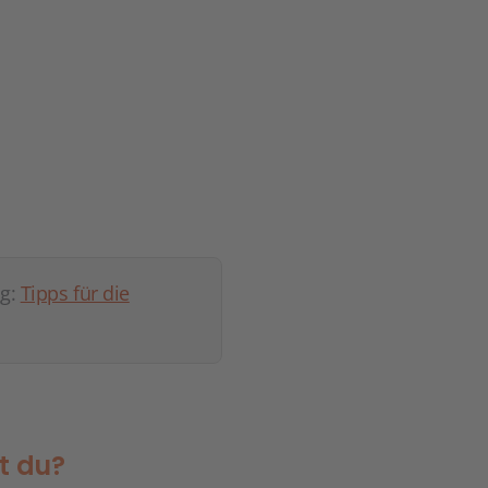
ag:
Tipps für die
t du?