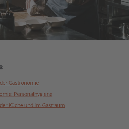
s
 der Gastronomie
nomie: Personalhygiene
n der Küche und im Gastraum