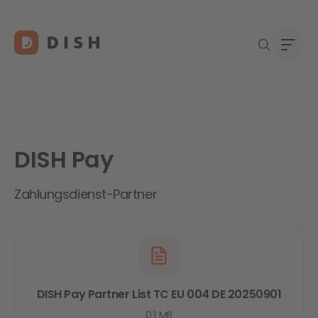
DISH Pay
Gast
Über
Neu a
Karri
Zahlungsdienst-Partner
DISH 
Konta
Re
DISH Pay Partner List TC EU 004 DE 20250901
0.1 MB