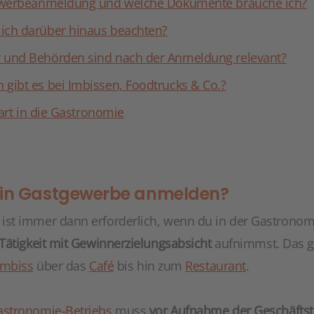
Gewerbeanmeldung und welche Dokumente brauche ich?
ich darüber hinaus beachten?
 und Behörden sind nach der Anmeldung relevant?
gibt es bei Imbissen, Foodtrucks & Co.?
tart in die Gastronomie
ein Gastgewerbe anmelden?
st immer dann erforderlich, wenn du in der Gastronom
Tätigkeit mit Gewinnerzielungsabsicht
aufnimmst. Das gil
Imbiss
über das
Café
bis hin zum
Restaurant
.
astronomie-Betriebs
muss
vor Aufnahme der Geschäftstä