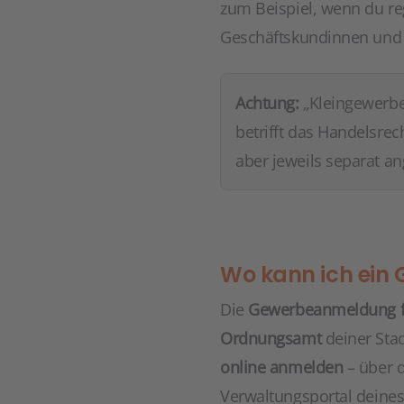
zum Beispiel, wenn du re
Geschäftskundinnen und 
Achtung:
„Kleingewerbe
betrifft das Handelsre
aber jeweils separat a
Wo kann ich ein
Die
Gewerbeanmeldung f
Ordnungsamt
deiner Sta
online anmelden
– über d
Verwaltungsportal deine