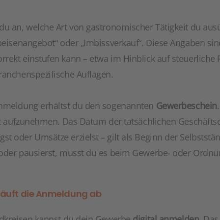
du an, welche Art von gastronomischer Tätigkeit du ausü
peisenangebot“ oder „Imbissverkauf“. Diese Angaben sind
ekt einstufen kann – etwa im Hinblick auf steuerliche P
ranchenspezifische Auflagen.
Anmeldung erhältst du den sogenannten
Gewerbeschein
eit aufzunehmen. Das Datum der tatsächlichen Geschäftse
t oder Umsätze erzielst – gilt als Beginn der Selbststä
 oder pausierst, musst du es beim Gewerbe- oder Ordn
o läuft die Anmeldung ab
ndkreisen kannst du dein Gewerbe
digital anmelden
. Das