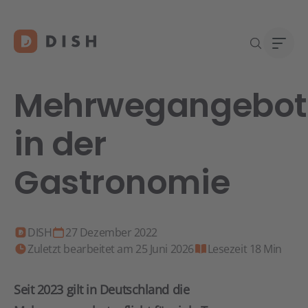
Mehrwegangebots
in der
Gast
Über
Gastronomie
Neu a
Karri
DISH 
Konta
DISH
27 Dezember 2022
Zuletzt bearbeitet am 25 Juni 2026
Lesezeit 18 Min
Re
Seit 2023 gilt in Deutschland die