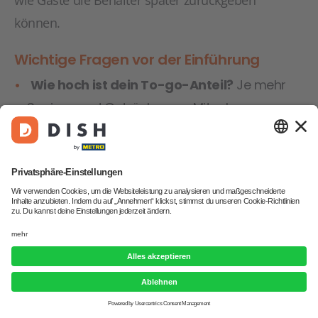
wie Gäste die Behälter später zurückgeben
können.
Wichtige Fragen vor der Einführung
Wie hoch ist dein To-go-Anteil?
Je mehr
Speisen und Getränke zum Mitnehmen
verkauft werden, desto wichtiger ist ein gut
organisiertes Mehrwegsystem.
Wie funktioniert die Rückgabe?
Können
Gäste die Behälter einfach zurückbringen
oder brauchst du ein Netzwerk mit mehreren
Rückgabestellen?
Wer übernimmt die Reinigung?
Bei eigenen
Systemen muss der Betrieb das Spülen der