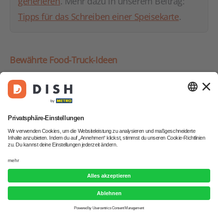
generieren
. Mehr dazu in unserem Beitrag:
Tipps für das Schreiben einer Speisekarte
.
Bewährte Food-Truck-Ideen
Burger-Trucks
: Klassiker mit hochwertigen,
handgemachten Burgern aus frischen
Zutaten. Beliebt sind sowohl traditionelle als
auch ausgefallene Kreationen.
Taco-Trucks
: Mexikanische Spezialitäten wie
Tacos, Burritos und Quesadillas erfreuen sich
großer Beliebtheit, besonders bei Street-
Food-Festivals.