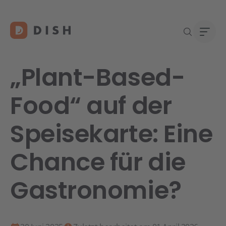
„Plant-Based-
Food“ auf der
Re
Neu a
Über
Speisekarte: Eine
DISH 
Karri
Konta
Chance für die
Gastronomie?