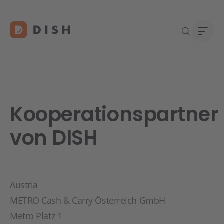
Kooperationspartner
Re
Neu a
Über
DISH 
Karri
von DISH
Konta
Austria
METRO Cash & Carry Österreich GmbH
Metro Platz 1