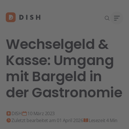
Wechselgeld &
Kasse: Umgang
Gast
Über
mit Bargeld in
Neu a
Karri
DISH 
der Gastronomie
Konta
Re
DISH
10 März 2023
Zuletzt bearbeitet am 01 April 2026
Lesezeit 4 Min