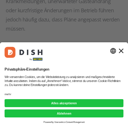
Krankmeldungen, unerwarteter Gästeandrang
oder kurzfristige Änderungen im Betrieb führen
jedoch häufig dazu, dass Pläne angepasst werden
müssen.
Gesetzlich ist
keine feste Frist
vorgeschrieben, wie
lange im Voraus ein Dienstplan bekannt gegeben
werden muss. Das bedeutet jedoch nicht, dass
Änderungen jederzeit einseitig durchgesetzt
werden dürfen. Arbeitgeber sind verpflichtet, auf
die berechtigten Interessen ihrer Mitarbeitenden
Rücksicht zu nehmen.
Wurde ein Dienstplan bereits veröffentlicht,
begründet dies eine gewisse
Planungssicherheit
.