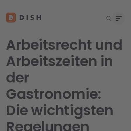
Arbeitsrecht und
Arbeitszeiten in
Gast
Über
der
Neu a
Karri
DISH 
Gastronomie:
Konta
Die wichtigsten
Re
Regelungen