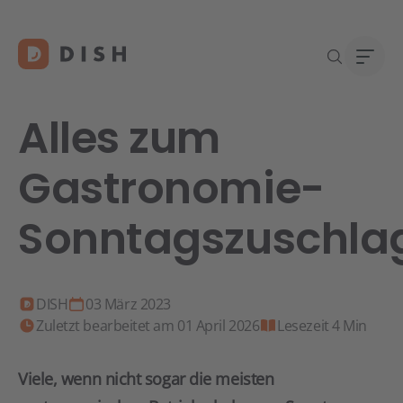
Alles zum
Gastronomie-
Gast
Über
Sonntagszuschla
Neu a
Karri
DISH 
Konta
DISH
03 März 2023
Zuletzt bearbeitet am 01 April 2026
Lesezeit 4 Min
Re
Viele, wenn nicht sogar die meisten