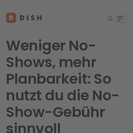
Weniger No-
Shows, mehr
Gast
Über
Planbarkeit: So
Neu a
Karri
DISH 
nutzt du die No-
Konta
Show-Gebühr
Re
sinnvoll