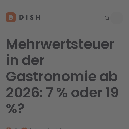
Mehrwertsteuer
in der
Gast
Über
Gastronomie ab
Neu a
Karri
DISH 
2026: 7 % oder 19
Konta
%?
Re