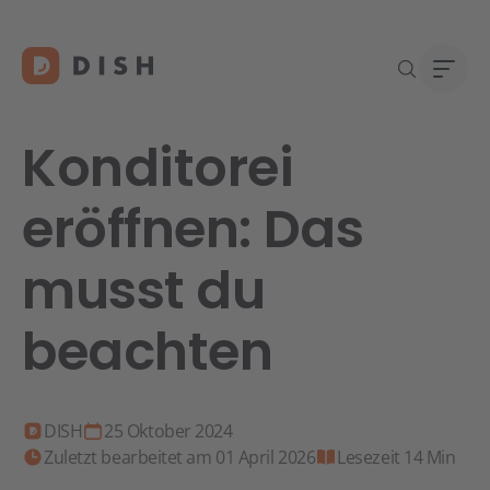
Konditorei
eröffnen: Das
Gast
Über
musst du
Neu a
Karri
DISH 
beachten
Konta
Re
DISH
25 Oktober 2024
Zuletzt bearbeitet am 01 April 2026
Lesezeit 14 Min