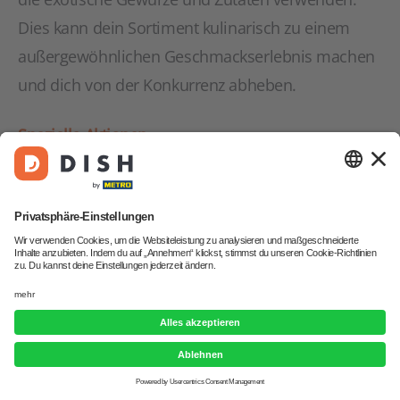
Dies kann dein Sortiment kulinarisch zu einem
außergewöhnlichen Geschmackserlebnis machen
und dich von der Konkurrenz abheben.
Spezielle Aktionen
Starte z.B. Geburtstagsaktionen mit Gratis-Muffins
oder Pralinen für Geburtstagskinder. Solche
Aktionen können Kundenbindung fördern und für
positive Mundpropaganda sorgen.
Trendige Motive und Designs
Biete Cupcakes und Torten mit trendigen Motiven
an, wie beispielsweise Einhorn-, Superhelden-