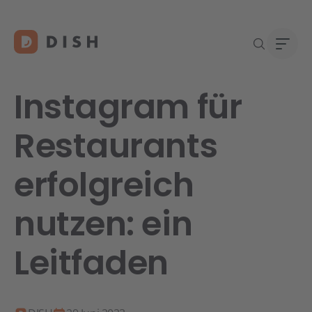
Instagram für
Restaurants
Gast
Über
erfolgreich
Neu a
Karri
DISH 
nutzen: ein
Konta
Leitfaden
Re