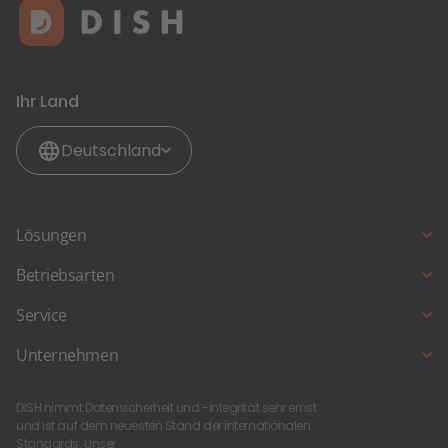
Ihr Land
Deutschland
Lösungen
Kassensystem
Betriebsarten
Zahlungssysteme
Full Service Restaurant
Service
Reservierungssystem
Café, Eisdiele und Bäckerei
DISH Support
Unternehmen
Bestellungssytem
Imbiss und Schnellrestaurant
Gastronomie Blog
Über uns
Biergarten
DISH nimmt Datensicherheit und -integrität sehr ernst
Neu am Start?
Karriere bei DISH
und ist auf dem neuesten Stand der internationalen
Bar & Kneipe
Standards. Unser