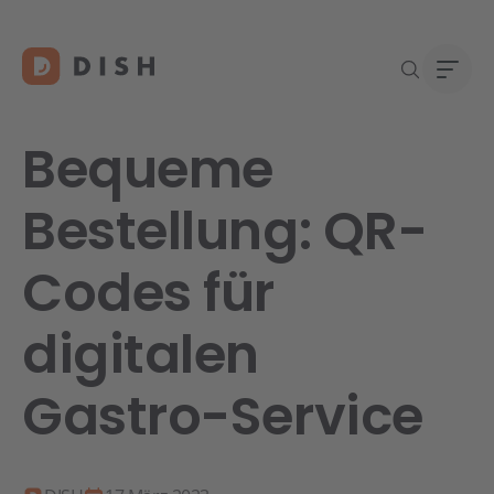
Bequeme
Bestellung: QR-
Gast
Über
Codes für
Neu a
Karri
DISH 
digitalen
Konta
Gastro-Service
Re