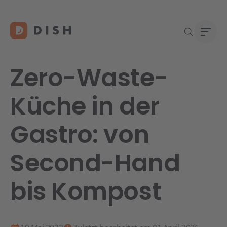
Zero-Waste-
Küche in der
Re
Neu a
Über
Gastro: von
DISH 
Karri
Konta
Second-Hand
bis Kompost