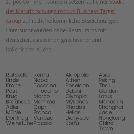
zu positionieren, sondern setzen laut einer
Studie
des Marktforschungsinstituts Business Target
Group
auf recht herkömmliche Bezeichnungen.
Untersucht wurden dabei Restaurants mit
deutscher, asiatischer, griechischer und
italienischer Küche.
Deutsche
Italienische
Griechische
Asiatische
Küche
Küche
Küche
Küche
Ratskeller
Roma
Akropolis
Asia
Linde
Napoli
Athen
Peking
Krone
Toscana
Poseidon
Thai
Post
Pinocchio
Delphi
Garden
Krug
Marco
Olympia
Lotus
Brauhaus
Mamma
Mykonos
Mandarin
Adler
Capri
Rhodos
Shanghai
Mühle
Franco
Hellas
Jade
Dorfkrug
Venezia
Dionysos
Hongkong
Weinstube
Piccola
Korfu
China
Town