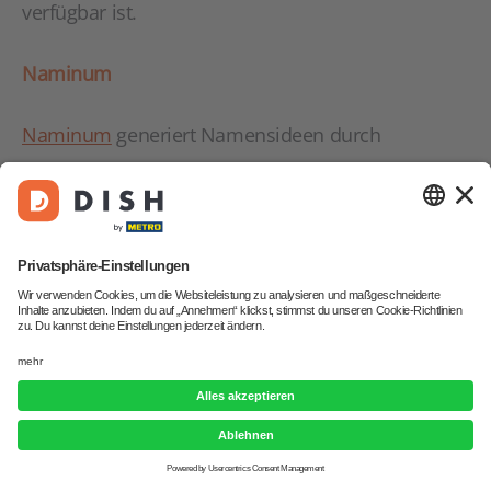
verfügbar ist.
Naminum
Naminum
generiert Namensideen durch
Kombinationen und Variationen der eingegebenen
Begriffe. Es bietet eine einfache
Benutzeroberfläche, in der du ein Schlüsselwort
eingibst und darauf basierend verschiedene
Namensvorschläge erhältst. Dies erleichtert die
kreative Namensfindung und hilft, einen
einzigartigen und passenden Namen für dein
Restaurant zu finden.
Namelix