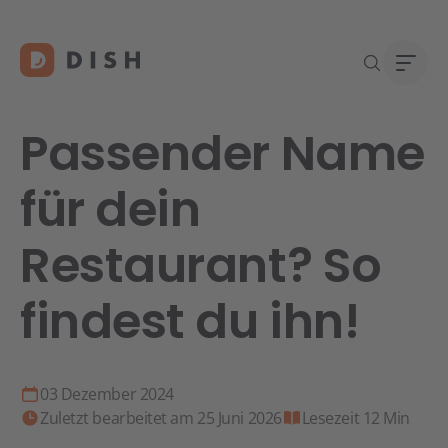
Passender Name
für dein
Re
Neu a
Über
Restaurant? So
DISH 
Karri
Konta
findest du ihn!
03 Dezember 2024
Zuletzt bearbeitet am 25 Juni 2026
Lesezeit 12 Min