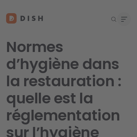
Normes
d’hygiène dans
Vous 
À pro
la restauration :
Assis
Carri
Conta
quelle est la
réglementation
sur l’hygiène