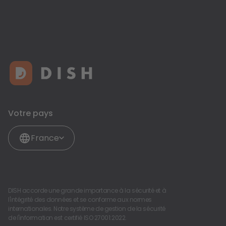
Votre pays
France
DISH accorde une grande importance à la sécurité et à
l'intégrité des données et se conforme aux normes
internationales. Notre système de gestion de la sécurité
de l'information est certifié ISO 27001:2022.