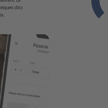
taurant. La
elques clics
ix.