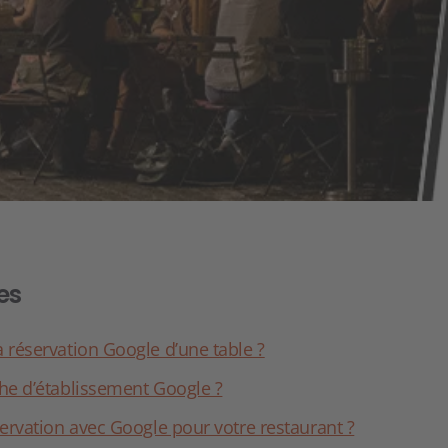
es
réservation Google d’une table ?
he d’établissement Google ?
ervation avec Google pour votre restaurant ?