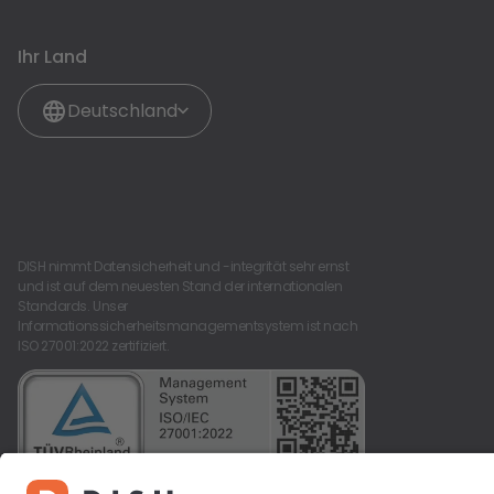
Ihr Land
Deutschland
DISH nimmt Datensicherheit und -integrität sehr ernst
und ist auf dem neuesten Stand der internationalen
Standards. Unser
Informationssicherheitsmanagementsystem ist nach
ISO 27001:2022 zertifiziert.