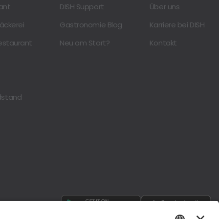
rant
DISH Support
Über uns
Bäckerei
Gastronomie Blog
Karriere bei DISH
restaurant
Neu am Start?
Kontakt
dstand