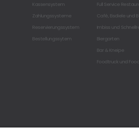
Kassensystem
Full Service Restau
Zahlungssysteme
Café, Eisdiele und 
Reservierungssystem
Imbiss und Schnell
Bestellungssytem
Biergarten
Bar & Kneipe
Foodtruck und Foo