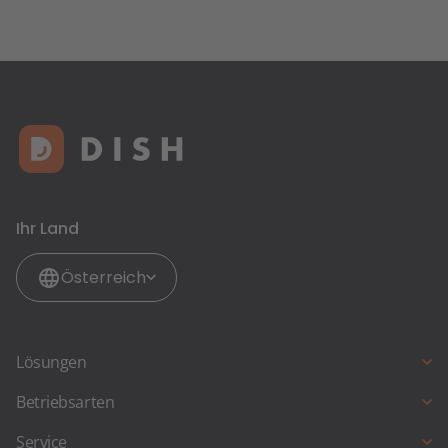
Ihr Land
Österreich
Lösungen
DISH Professional Reservation
Betriebsarten
Takeaway & Delivery
Full Service Restaurant
Service