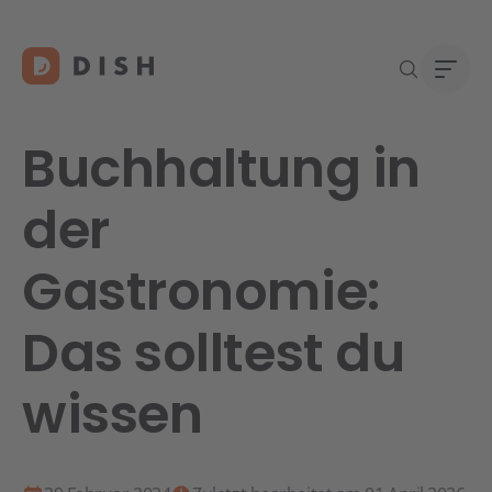
Buchhaltung in
der
Re
Neu a
Über
Gastronomie:
DISH 
Karri
Konta
Das solltest du
wissen