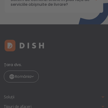
serviciile obișnuite de livrare?
Țara dvs.
România
Soluții
Rezervare online
Tipuri de afaceri